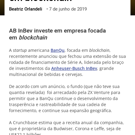
Beatriz Orlandeli
•
7 de junho de 2019
ქართული
polski
vietnamese
AB InBev investe em empresa focada
em
blockchain
A
startup
americana
BanQu
, focada em
blockchain
,
recentemente anunciou
que fechou uma extensão de sua
rodada de financiamento de Série A, liderada pelo braço
de investimentos da
Anheuser-Busch InBev
, grande
multinacional de bebidas e cervejas.
De acordo com um anúncio, o fundo (que não teve sua
quantia revelada) foi arrecadado pela ZX Venture para
permitir que a BanQu continue o desenvolvimento da
trasperência e rastreabilidade de sua cadeia de
fornecimento, e continue sua expansão geográfica.
A Crunchbase estima que a receita anual da companhia,
que é proprietária da Budwiser, Corona e Leffe, seja de
US$22,1 bilhões.