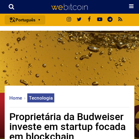
Português
português (BR)
english
español
français
italiano
deutsch
日本語
Home
Tecnologia
中文
русский
Proprietária da Budweiser
한국어
investe em startup focada
العربية
em blockchain
ไทย