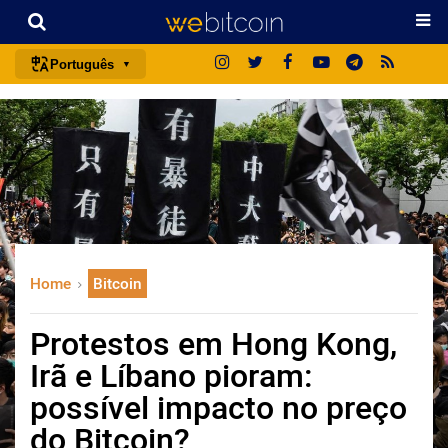
Português
português (BR)
english
español
français
italiano
deutsch
Home
Bitcoin
日本語
中文
Protestos em Hong Kong,
русский
Irã e Líbano pioram:
한국어
possível impacto no preço
العربية
do Bitcoin?
ไทย