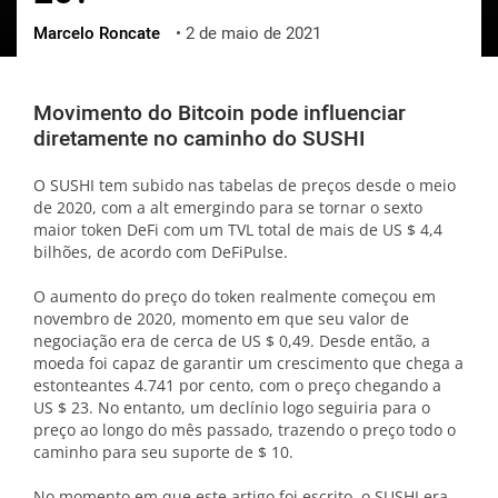
Marcelo Roncate
•
2 de maio de 2021
ქართული
polski
vietnamese
Movimento do Bitcoin pode influenciar
diretamente no caminho do SUSHI
O SUSHI tem subido nas tabelas de preços desde o meio
de 2020, com a alt emergindo para se tornar o sexto
maior token DeFi com um TVL total de mais de US $ 4,4
bilhões, de acordo com DeFiPulse.
O aumento do preço do token realmente começou em
novembro de 2020, momento em que seu valor de
negociação era de cerca de US $ 0,49. Desde então, a
moeda foi capaz de garantir um crescimento que chega a
estonteantes 4.741 por cento, com o preço chegando a
US $ 23. No entanto, um declínio logo seguiria para o
preço ao longo do mês passado, trazendo o preço todo o
caminho para seu suporte de $ 10.
No momento em que este artigo foi escrito, o SUSHI era