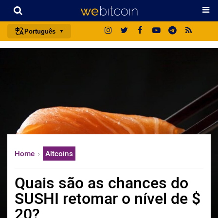
Português
português (BR)
english
español
français
italiano
deutsch
日本語
Home
Altcoins
中文
русский
Quais são as chances do
한국어
SUSHI retomar o nível de $
العربية
20?
ไทย