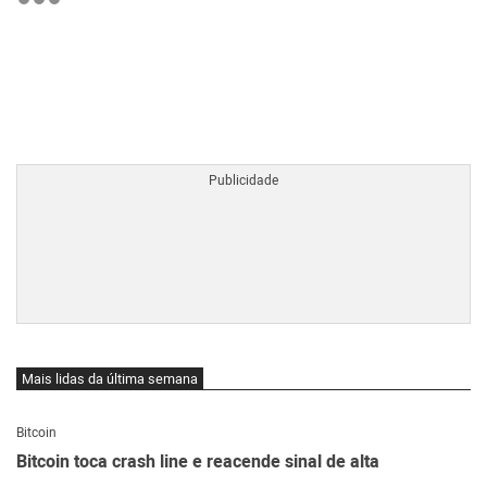
BTCBRL Cotação
por TradingVie
Mais lidas da última semana
Bitcoin
Bitcoin toca crash line e reacende sinal de alta