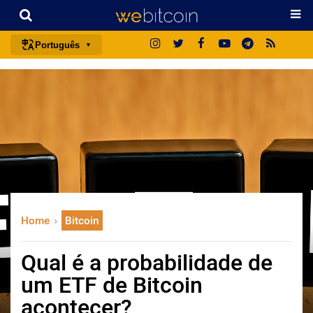
Português
português (BR)
english
español
français
italiano
deutsch
日本語
Home
Bitcoin
中文
русский
Qual é a probabilidade de
한국어
um ETF de Bitcoin
العربية
acontecer?
ไทย