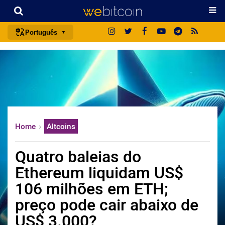
Português
português (BR)
english
español
français
italiano
Home
Altcoins
deutsch
日本語
Quatro baleias do
中文
Ethereum liquidam US$
русский
106 milhões em ETH;
한국어
preço pode cair abaixo de
العربية
US$ 3.000?
ไทย