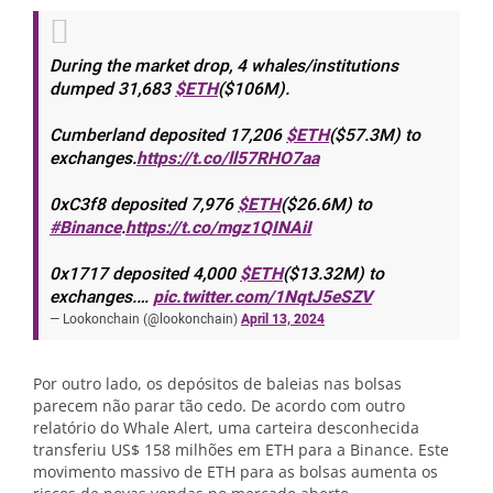
During the market drop, 4 whales/institutions
dumped 31,683
$ETH
($106M).
Cumberland deposited 17,206
$ETH
($57.3M) to
exchanges.
https://t.co/ll57RHO7aa
0xC3f8 deposited 7,976
$ETH
($26.6M) to
#Binance
.
https://t.co/mgz1QINAiI
0x1717 deposited 4,000
$ETH
($13.32M) to
exchanges.…
pic.twitter.com/1NqtJ5eSZV
— Lookonchain (@lookonchain)
April 13, 2024
Por outro lado, os depósitos de baleias nas bolsas
parecem não parar tão cedo. De acordo com outro
relatório do Whale Alert, uma carteira desconhecida
transferiu US$ 158 milhões em ETH para a Binance. Este
movimento massivo de ETH para as bolsas aumenta os