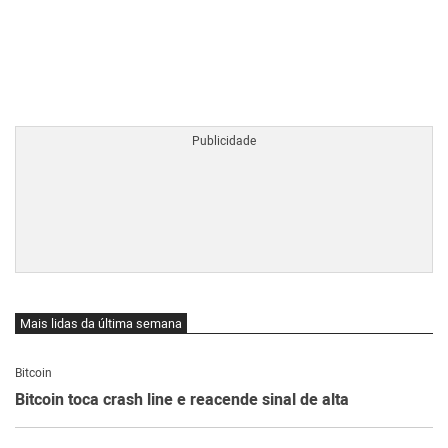
BTCBRL Cotação
por TradingVie
Mais lidas da última semana
Bitcoin
Bitcoin toca crash line e reacende sinal de alta