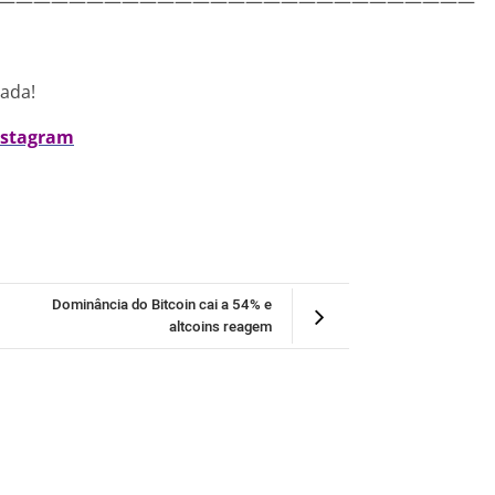
———————————————————————————
nada!
nstagram
Dominância do Bitcoin cai a 54% e
altcoins reagem