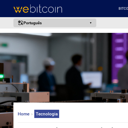
BITCO
Português
português (BR)
english
español
français
italiano
deutsch
日本語
中文
русский
Home
Tecnologia
한국어
العربية