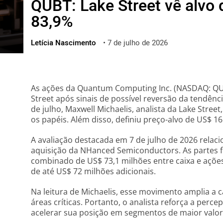
QUBT: Lake Street vê alvo 
ไทย
83,9%
ქართული
polski
Letícia Nascimento
•
7 de julho de 2026
vietnamese
As ações da Quantum Computing Inc. (NASDAQ: Q
Street após sinais de possível reversão da tendênci
de julho, Maxwell Michaelis, analista da Lake Str
os papéis. Além disso, definiu preço-alvo de US$ 1
A avaliação destacada em 7 de julho de 2026 relaci
aquisição da NHanced Semiconductors. As partes 
combinado de US$ 73,1 milhões entre caixa e ações
de até US$ 72 milhões adicionais.
Na leitura de Michaelis, esse movimento amplia a
áreas críticas. Portanto, o analista reforça a pe
acelerar sua posição em segmentos de maior valor