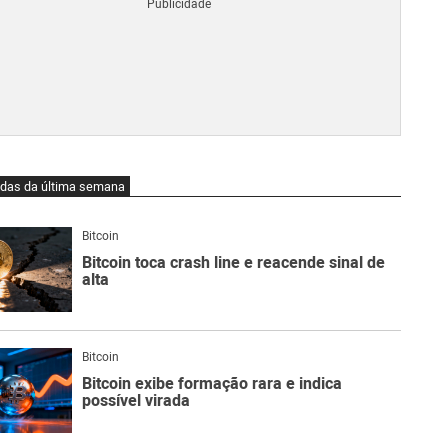
Blo
O
qu
é
Lig
Ne
do
Bit
O
idas da última semana
qu
são
Ato
Bitcoin
Sw
Bitcoin toca crash line e reacende sinal de
alta
Bitcoin
Bitcoin exibe formação rara e indica
possível virada