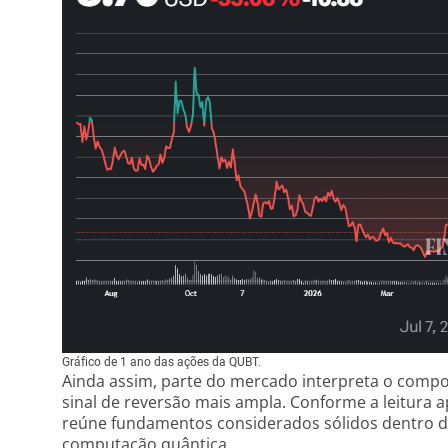
Gráfico de 1 ano das ações da QUBT.
Ainda assim, parte do mercado interpreta o compo
sinal de reversão mais ampla. Conforme a leitura 
reúne fundamentos considerados sólidos dentro do
computação quântica.