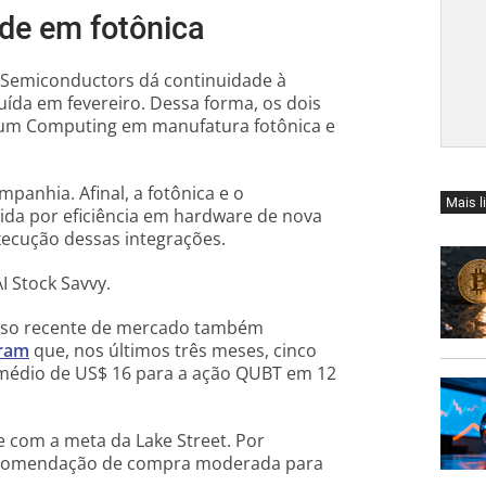
de em fotônica
 Semiconductors dá continuidade à
uída em fevereiro. Dessa forma, os dois
um Computing em manufatura fotônica e
panhia. Afinal, a fotônica e o
Mais l
da por eficiência em hardware de nova
xecução dessas integrações.
I Stock Savvy.
senso recente de mercado também
ram
que, nos últimos três meses, cinco
o médio de US$ 16 para a ação QUBT em 12
e com a meta da Lake Street. Por
 recomendação de compra moderada para