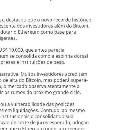
x, destacou que o novo recorde histórico
scente dos investidores além do Bitcoin.
 adotar o Ethereum como base para
igentes.
US$ 10.000, que antes parecia
reum se consolida como a espinha dorsal
presas e instituições de peso.
rrativa. Muitos investidores acreditam
e alta do Bitcoin, mas poderá superá-
o, o mercado observa atentamente a
nir os rumos do próximo grande ciclo.
ou a vulnerabilidade das posições
es em liquidações. Contudo, ao mesmo
 institucionais e consolidando sua
ção de corte de juros esperado, adoção
rio em que o Ethereum pode surpreender