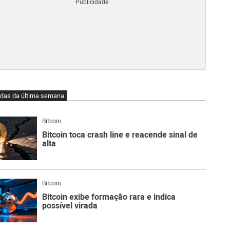
Blo
O
qu
é
Lig
Ne
do
Bit
O
idas da última semana
qu
são
Ato
Bitcoin
Sw
Bitcoin toca crash line e reacende sinal de
alta
Bitcoin
Bitcoin exibe formação rara e indica
possível virada