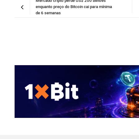
Mercado cripto perde US$ 200 bilhões
enquanto preço do Bitcoin cai para mínima
de 6 semanas