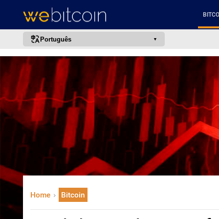
BITCO
Português
português (BR)
english
español
français
italiano
deutsch
日本語
中文
русский
Home
Bitcoin
한국어
العربية