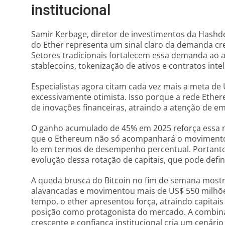
institucional
Samir Kerbage, diretor de investimentos da Hashde
do Ether representa um sinal claro da demanda cre
Setores tradicionais fortalecem essa demanda ao
stablecoins, tokenização de ativos e contratos intel
Especialistas agora citam cada vez mais a meta de 
excessivamente otimista. Isso porque a rede Ethe
de inovações financeiras, atraindo a atenção de em
O ganho acumulado de 45% em 2025 reforça essa na
que o Ethereum não só acompanhará o movimento d
lo em termos de desempenho percentual. Portant
evolução dessa rotação de capitais, que pode defi
A queda brusca do Bitcoin no fim de semana mostr
alavancadas e movimentou mais de US$ 550 milhõ
tempo, o ether apresentou força, atraindo capitais
posição como protagonista do mercado. A combina
crescente e confiança institucional cria um cená