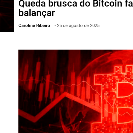
Queda brusca do Bitcoin f
ไทย
balançar
ქართული
polski
Caroline Ribeiro
•
25 de agosto de 2025
vietnamese