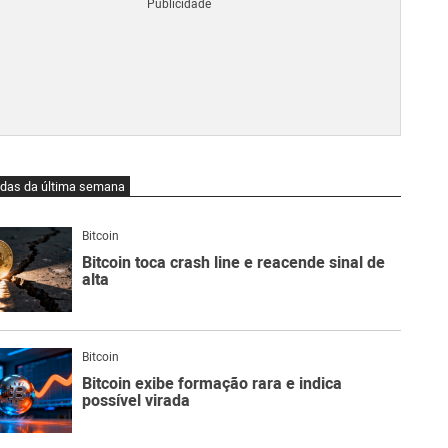
Blo
O
qu
é
Lig
Ne
do
Bit
O
idas da última semana
qu
são
Ato
Bitcoin
Sw
Bitcoin toca crash line e reacende sinal de
alta
Bitcoin
Bitcoin exibe formação rara e indica
possível virada