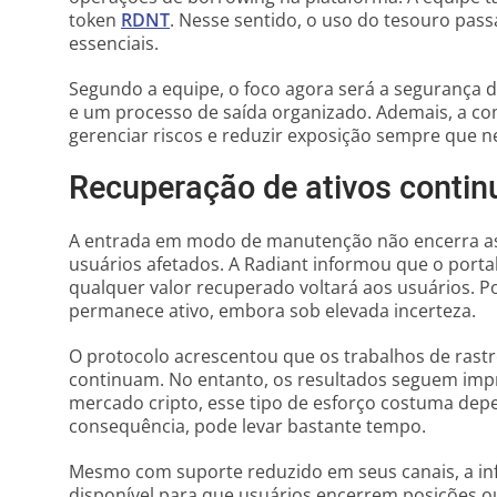
token
RDNT
. Nesse sentido, o uso do tesouro pas
essenciais.
Segundo a equipe, o foco agora será a segurança d
e um processo de saída organizado. Ademais, a c
gerenciar riscos e reduzir exposição sempre que n
Recuperação de ativos contin
A entrada em modo de manutenção não encerra as 
usuários afetados. A Radiant informou que o porta
qualquer valor recuperado voltará aos usuários. P
permanece ativo, embora sob elevada incerteza.
O protocolo acrescentou que os trabalhos de rast
continuam. No entanto, os resultados seguem impr
mercado cripto, esse tipo de esforço costuma depe
consequência, pode levar bastante tempo.
Mesmo com suporte reduzido em seus canais, a in
disponível para que usuários encerrem posições o