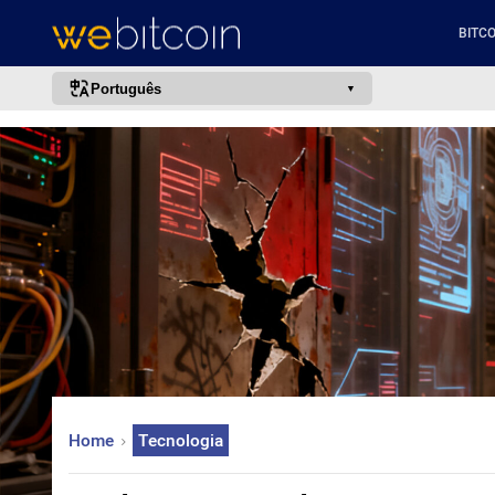
BITCO
Português
português (BR)
english
español
français
italiano
deutsch
日本語
中文
русский
Home
Tecnologia
한국어
العربية