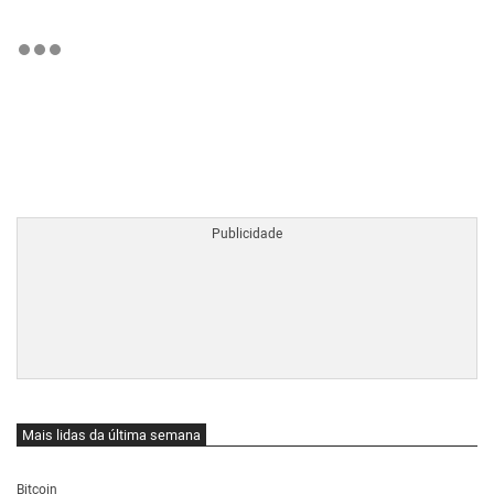
BTCBRL Cotação
por TradingVie
Mais lidas da última semana
Bitcoin