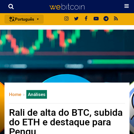
Português
português (BR)
english
español
français
italiano
deutsch
日本語
Home
Análises
中文
русский
Rali de alta do BTC, subida
한국어
do ETH e destaque para
العربية
Pengu
ไทย