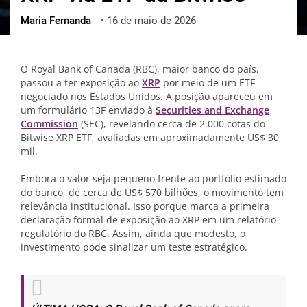
Maria Fernanda
•
16 de maio de 2026
ქართული
polski
vietnamese
O Royal Bank of Canada (RBC), maior banco do país,
passou a ter exposição ao
XRP
por meio de um ETF
negociado nos Estados Unidos. A posição apareceu em
um formulário 13F enviado à
Securities and Exchange
Commission
(SEC), revelando cerca de 2.000 cotas do
Bitwise XRP ETF, avaliadas em aproximadamente US$ 30
mil.
Embora o valor seja pequeno frente ao portfólio estimado
do banco, de cerca de US$ 570 bilhões, o movimento tem
relevância institucional. Isso porque marca a primeira
declaração formal de exposição ao XRP em um relatório
regulatório do RBC. Assim, ainda que modesto, o
investimento pode sinalizar um teste estratégico.