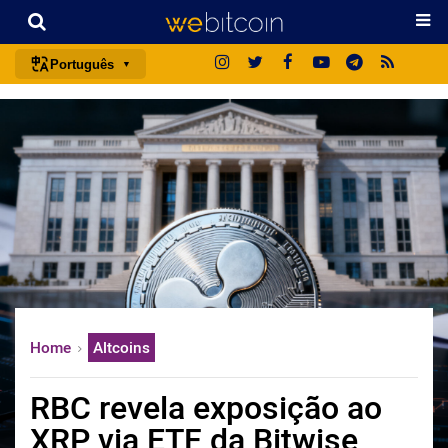
Português
português (BR)
english
español
français
italiano
deutsch
日本語
中文
Home
Altcoins
русский
한국어
RBC revela exposição ao
العربية
XRP via ETF da Bitwise
ไทย