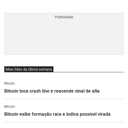
BTCBRL Cotação
por TradingVie
Mais lidas da última semana
Bitcoin
Bitcoin toca crash line e reacende sinal de alta
Bitcoin
Bitcoin exibe formação rara e indica possível virada