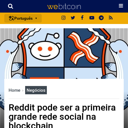
Português
português (BR)
english
español
français
italiano
deutsch
日本語
Home
Negócios
中文
русский
Reddit pode ser a primeira
한국어
grande rede social na
العربية
blockchain
ไทย