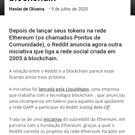
Heslei de Oliveira
•
9 de julho de 2020
ქართული
polski
vietnamese
Depois de lançar seus tokens na rede
Ethereum (os chamados Pontos de
Comunidade), o Reddit anuncia agora outra
iniciativa que liga a rede social criada em
2005 à blockchain.
A relação entre o Reddit e a blockchain parece estar
ficando ainda mais próxima.
A iniciativa foi
lançada pela LiquidApps
, uma empresa
que trabalha com a tecnologia blockchain , que anunciou
uma recompensa em tokens para aqueles que ajudarem
a rede DAPP a participar do
Reddit Scaling Bake-Off
.
Trata-se de uma
iniciativa
do subreddit da Ethereum, em
parceria com a Fundação Ethereum, graças a qual o
Reddit convida os projetos da rede Ethereum focados em