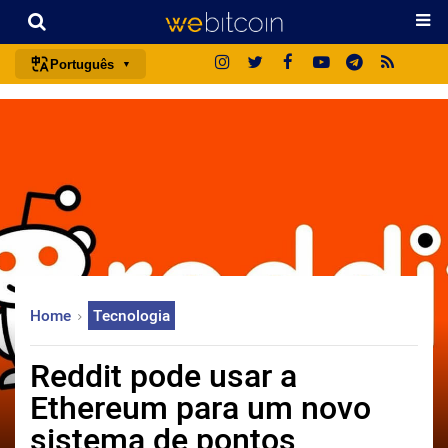
Português
português (BR)
english
español
français
italiano
deutsch
日本語
Home
Tecnologia
中文
русский
Reddit pode usar a
한국어
Ethereum para um novo
العربية
sistema de pontos
ไทย