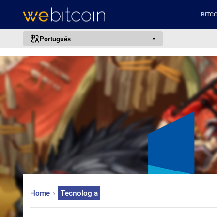
BITCO
Português
português (BR)
english
español
français
italiano
deutsch
日本語
中文
русский
Home
Tecnologia
한국어
العربية