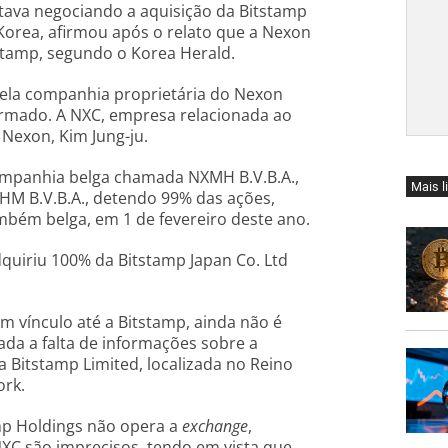
stava negociando a aquisição da Bitstamp
orea, afirmou após o relato que a Nexon
stamp, segundo o Korea Herald.
ela companhia proprietária do Nexon
firmado. A NXC, empresa relacionada ao
Nexon, Kim Jung-ju.
ompanhia belga chamada NXMH B.V.B.A.,
Mais l
HM B.V.B.A., detendo 99% das ações,
mbém belga, em 1 de fevereiro deste ano.
dquiriu 100% da Bitstamp Japan Co. Ltd
 vínculo até a Bitstamp, ainda não é
ada a falta de informações sobre a
 Bitstamp Limited, localizada no Reino
ork.
mp Holdings não opera a
exchange
,
C são imprecisos, tendo em vista que