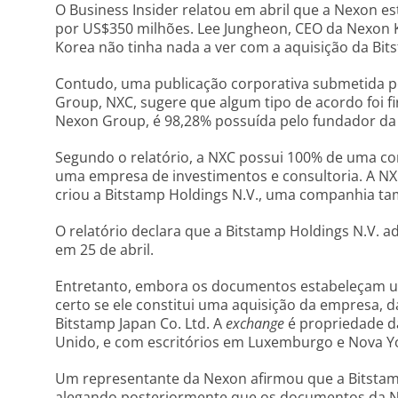
O Business Insider relatou em abril que a Nexon e
por US$350 milhões. Lee Jungheon, CEO da Nexon K
Korea não tinha nada a ver com a aquisição da Bit
Contudo, uma publicação corporativa submetida p
Group, NXC, sugere que algum tipo de acordo foi 
Nexon Group, é 98,28% possuída pelo fundador da 
Segundo o relatório, a NXC possui 100% de uma c
uma empresa de investimentos e consultoria. A NX
criou a Bitstamp Holdings N.V., uma companhia ta
O relatório declara que a Bitstamp Holdings N.V. a
em 25 de abril.
Entretanto, embora os documentos estabeleçam um
certo se ele constitui uma aquisição da empresa, d
Bitstamp Japan Co. Ltd. A
exchange
é propriedade da
Unido, e com escritórios em Luxemburgo e Nova Y
Um representante da Nexon afirmou que a Bitsta
alegando posteriormente que os documentos da NX