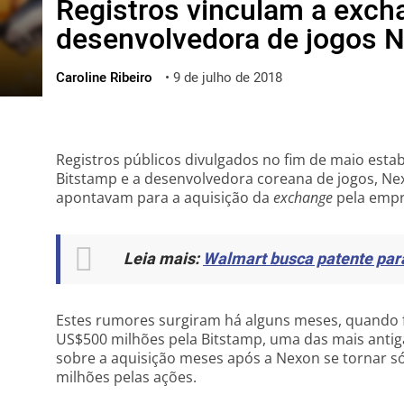
Registros vinculam a exc
ไทย
desenvolvedora de jogos 
ქართული
polski
Caroline Ribeiro
•
9 de julho de 2018
vietnamese
Registros públicos divulgados no fim de maio esta
Bitstamp e a desenvolvedora coreana de jogos, Ne
apontavam para a aquisição da
exchange
pela empr
Leia mais:
Walmart busca patente par
Estes rumores surgiram há alguns meses, quando 
US$500 milhões pela Bitstamp, uma das mais anti
sobre a aquisição meses após a Nexon se tornar só
milhões pelas ações.