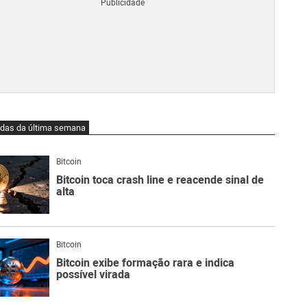
Blo
O
qu
é
Lig
Ne
do
Bit
O
idas da última semana
qu
são
Ato
Bitcoin
Sw
Bitcoin toca crash line e reacende sinal de
alta
Bitcoin
Bitcoin exibe formação rara e indica
possível virada