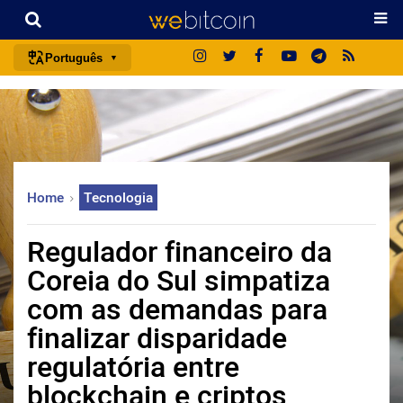
Português
português (BR)
english
español
français
Home
Tecnologia
italiano
deutsch
Regulador financeiro da
日本語
Coreia do Sul simpatiza
中文
com as demandas para
русский
finalizar disparidade
한국어
regulatória entre
العربية
blockchain e criptos
ไทย