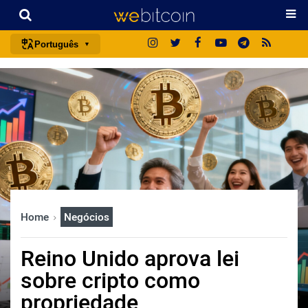
Português
português (BR)
english
español
français
italiano
deutsch
日本語
Home
Negócios
中文
русский
Reino Unido aprova lei
한국어
sobre cripto como
العربية
propriedade
ไทย