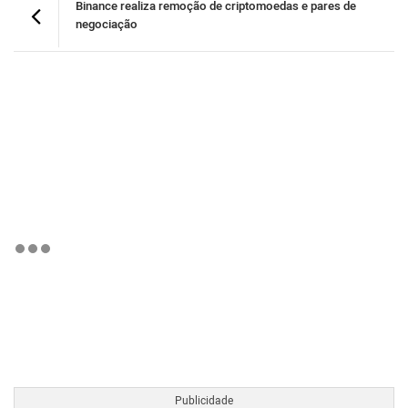
Binance realiza remoção de criptomoedas e pares de
negociação
BTCBRL Cotação
por TradingVie