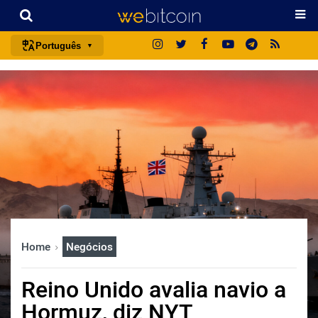
Português
português (BR)
english
español
français
italiano
deutsch
日本語
中文
Home
Negócios
русский
한국어
Reino Unido avalia navio a
العربية
Hormuz, diz NYT
ไทย