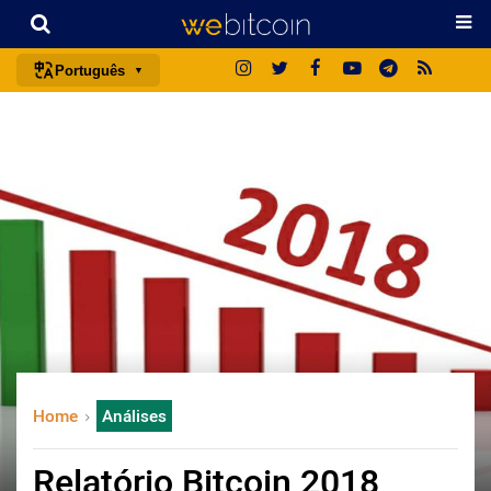
Português
português (BR)
english
español
français
italiano
deutsch
日本語
中文
русский
Home
Análises
한국어
العربية
Relatório Bitcoin 2018
ไทย