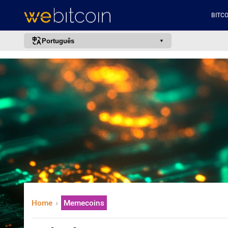
BITCO
Português
português (BR)
english
español
français
italiano
deutsch
日本語
中文
русский
Home
Memecoins
한국어
العربية