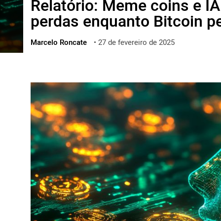
Relatório: Meme coins e I
ไทย
perdas enquanto Bitcoin p
ქართული
polski
Marcelo Roncate
•
27 de fevereiro de 2025
vietnamese