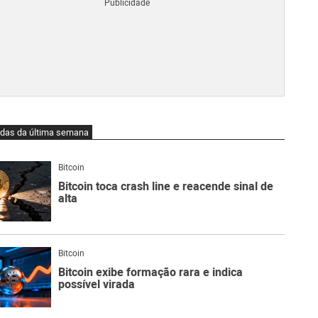
Blo
O
qu
é
Lig
Ne
do
Bit
O
idas da última semana
qu
são
Ato
Bitcoin
Sw
Bitcoin toca crash line e reacende sinal de
alta
Bitcoin
Bitcoin exibe formação rara e indica
possível virada