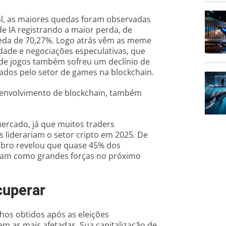
al, as maiores quedas foram observadas
e IA registrando a maior perda, de
ueda de 70,27%. Logo atrás vêm as meme
idade e negociações especulativas, que
 de jogos também sofreu um declínio de
tados pelo setor de games na blockchain.
esenvolvimento de blockchain, também
ercado, já que muitos traders
 liderariam o setor cripto em 2025. De
mbro revelou que quase 45% dos
riam como grandes forças no próximo
cuperar
os obtidos após as eleições
m as mais afetadas. Sua capitalização de