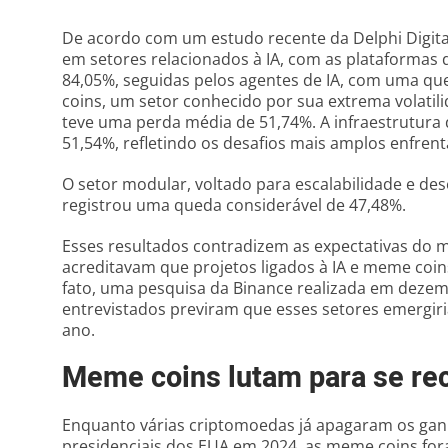
De acordo com um estudo recente da Delphi Digit
em setores relacionados à IA, com as plataformas d
84,05%, seguidas pelos agentes de IA, com uma q
coins, um setor conhecido por sua extrema volatil
teve uma perda média de 51,74%. A infraestrutura
51,54%, refletindo os desafios mais amplos enfren
O setor modular, voltado para escalabilidade e d
registrou uma queda considerável de 47,48%.
Esses resultados contradizem as expectativas do m
acreditavam que projetos ligados à IA e meme coins
fato, uma pesquisa da Binance realizada em deze
entrevistados previram que esses setores emergi
ano.
Meme coins lutam para se re
Enquanto várias criptomoedas já apagaram os ganh
presidenciais dos EUA em 2024, as meme coins fora