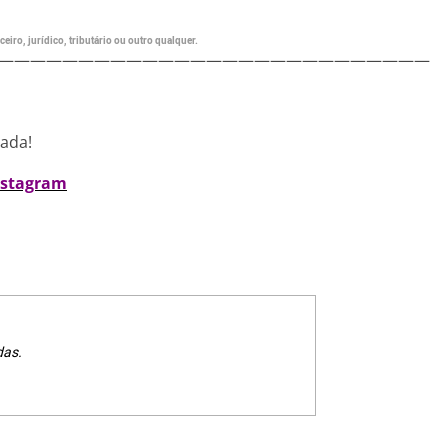
eiro, jurídico, tributário ou outro qualquer.
———————————————————————————
nada!
nstagram
das.