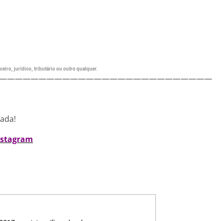
eiro, jurídico, tributário ou outro qualquer.
———————————————————————————
nada!
nstagram