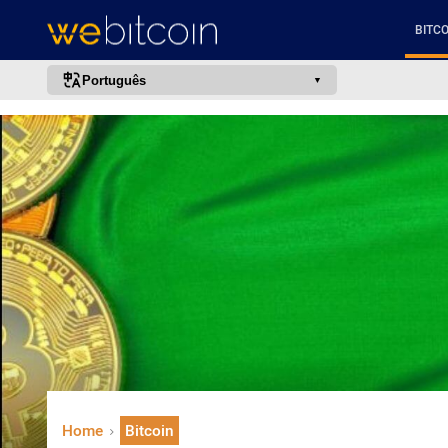
BITCO
Português
português (BR)
english
español
français
italiano
deutsch
日本語
中文
русский
한국어
Home
Bitcoin
العربية