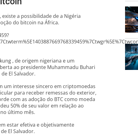
itcoin”
existe a possibilidade de a Nigéria
oção do bitcoin na África.
459?
7Ctwterm%5E1403887669768339459%7Ctwgr%5E%7Ctwcon%5
kung , de origem nigeriana e um
 aberta ao presidente Muhammadu Buhari
 de El Salvador.
êm um interesse sincero em criptomoedas
ticular para receber remessas do exterior,
ncorde com as adoção do BTC como moeda
rdeu 50% de seu valor em relação ao
 no último mês.
em estar efetiva e objetivamente
de El Salvador.