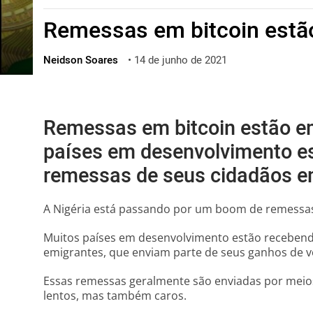
ไทย
Remessas em bitcoin estão
ქართული
polski
Neidson Soares
•
14 de junho de 2021
vietnamese
Remessas em bitcoin estão em
países em desenvolvimento e
remessas de seus cidadãos e
A Nigéria está passando por um boom de remessas
Muitos países em desenvolvimento estão receben
emigrantes, que enviam parte de seus ganhos de vo
Essas remessas geralmente são enviadas por meio
lentos, mas também caros.