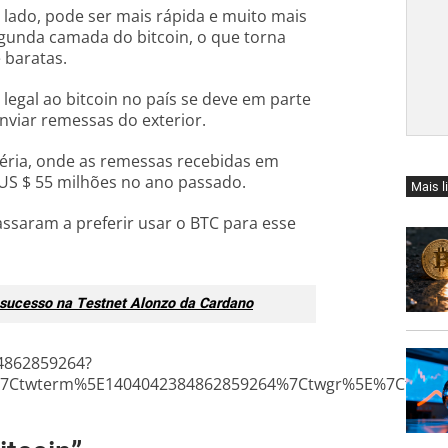
 lado, pode ser mais rápida e muito mais
segunda camada do bitcoin, o que torna
 baratas.
legal ao bitcoin no país se deve em parte
nviar remessas do exterior.
ria, onde as remessas recebidas em
 US $ 55 milhões no ano passado.
Mais l
ssaram a preferir usar o BTC para esse
m sucesso na Testnet Alonzo da Cardano
84862859264?
7Ctwterm%5E1404042384862859264%7Ctwgr%5E%7Ctwcon%5