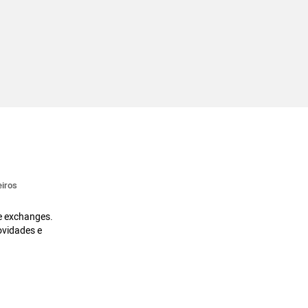
iros
 e exchanges.
ovidades e