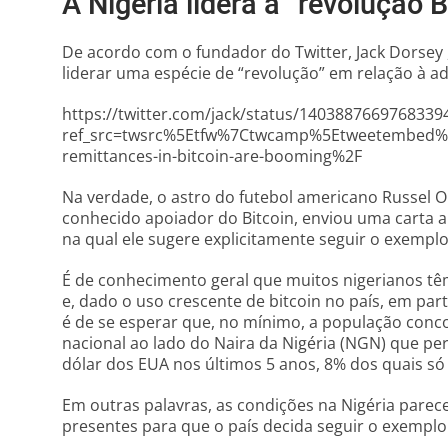
A Nigéria lidera a “revolução B
De acordo com o fundador do Twitter, Jack Dorsey , 
liderar uma espécie de “revolução” em relação à ad
https://twitter.com/jack/status/1403887669768339
ref_src=twsrc%5Etfw%7Ctwcamp%5Etweetembed%
remittances-in-bitcoin-are-booming%2F
Na verdade, o astro do futebol americano Russel O
conhecido apoiador do Bitcoin, enviou uma carta
na qual ele sugere explicitamente seguir o exemplo
É de conhecimento geral que muitos nigerianos t
e, dado o uso crescente de bitcoin no país, em par
é de se esperar que, no mínimo, a população co
nacional ao lado do Naira da Nigéria (NGN) que pe
dólar dos EUA nos últimos 5 anos, 8% dos quais só
Em outras palavras, as condições na Nigéria parec
presentes para que o país decida seguir o exemplo 