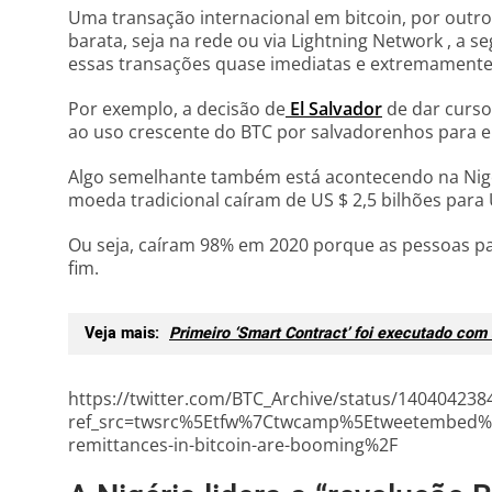
Uma transação internacional em bitcoin, por outro
barata, seja na rede ou via Lightning Network , a 
essas transações quase imediatas e extremamente
Por exemplo, a decisão de
El Salvador
de dar curso 
ao uso crescente do BTC por salvadorenhos para e
Algo semelhante também está acontecendo na Nigé
moeda tradicional caíram de US $ 2,5 bilhões para
Ou seja, caíram 98% em 2020 porque as pessoas pa
fim.
Veja mais:
Primeiro ‘Smart Contract’ foi executado co
https://twitter.com/BTC_Archive/status/14040423
ref_src=twsrc%5Etfw%7Ctwcamp%5Etweetembed%
remittances-in-bitcoin-are-booming%2F