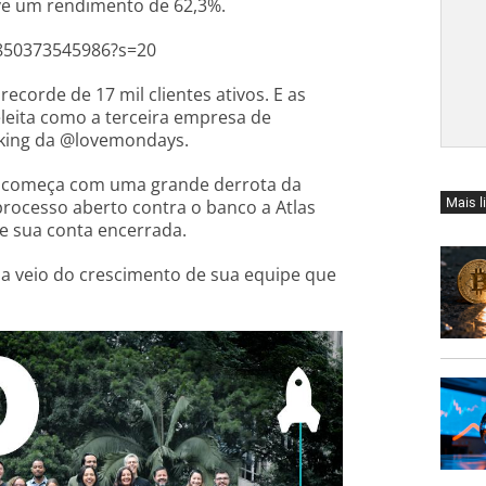
ve um rendimento de 62,3%.
6850373545986?s=20
orde de 17 mil clientes ativos. E as
eleita como a terceira empresa de
anking da @lovemondays.
ro começa com uma grande derrota da
Mais l
 processo aberto contra o banco a Atlas
ve sua conta encerrada.
a veio do crescimento de sua equipe que