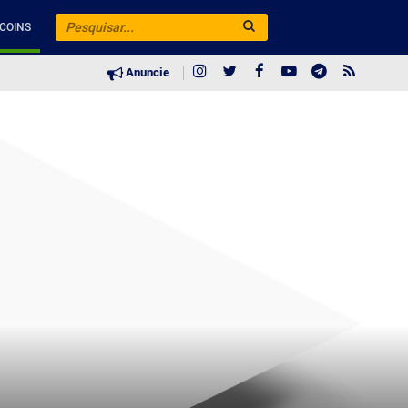
COINS
Anuncie