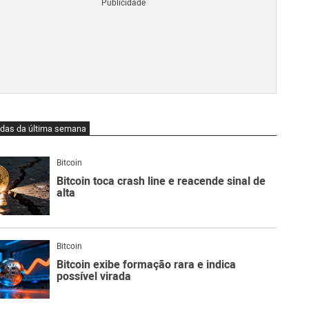
Blo
O
qu
é
Lig
Ne
do
Bit
O
idas da última semana
qu
são
Ato
Bitcoin
Sw
Bitcoin toca crash line e reacende sinal de
alta
Bitcoin
Bitcoin exibe formação rara e indica
possível virada