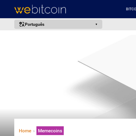
BITCO
Português
português (BR)
english
español
français
italiano
deutsch
日本語
中文
русский
한국어
Home
Memecoins
العربية