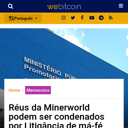
Português
português (BR)
english
español
français
italiano
deutsch
日本語
Home
Memecoins
中文
русский
Réus da Minerworld
한국어
podem ser condenados
العربية
por Litigância de má-fé
ไทย