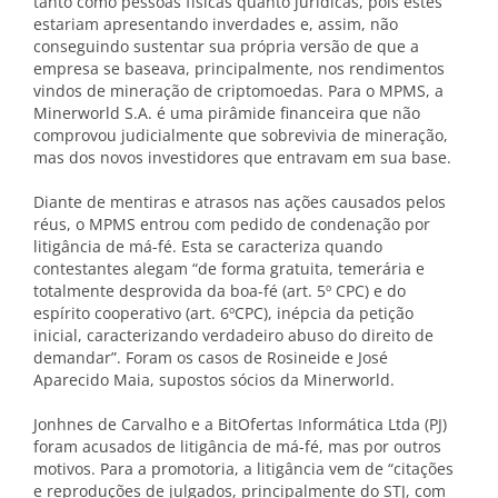
tanto como pessoas físicas quanto jurídicas, pois estes
estariam apresentando inverdades e, assim, não
conseguindo sustentar sua própria versão de que a
empresa se baseava, principalmente, nos rendimentos
vindos de mineração de criptomoedas. Para o MPMS, a
Minerworld S.A. é uma pirâmide financeira que não
comprovou judicialmente que sobrevivia de mineração,
mas dos novos investidores que entravam em sua base.
Diante de mentiras e atrasos nas ações causados pelos
réus, o MPMS entrou com pedido de condenação por
litigância de má-fé. Esta se caracteriza quando
contestantes alegam “de forma gratuita, temerária e
totalmente desprovida da boa-fé (art. 5º CPC) e do
espírito cooperativo (art. 6ºCPC), inépcia da petição
inicial, caracterizando verdadeiro abuso do direito de
demandar”. Foram os casos de Rosineide e José
Aparecido Maia, supostos sócios da Minerworld.
Jonhnes de Carvalho e a BitOfertas Informática Ltda (PJ)
foram acusados de litigância de má-fé, mas por outros
motivos. Para a promotoria, a litigância vem de “citações
e reproduções de julgados, principalmente do STJ, com