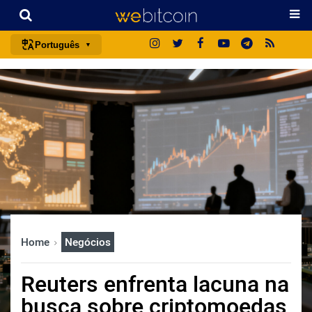
Português
português (BR)
english
español
français
italiano
deutsch
日本語
中文
Home
Negócios
русский
한국어
Reuters enfrenta lacuna na
العربية
busca sobre criptomoedas
ไทย