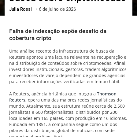
Julia Rossi
•
6 de julho de 2026
ქართული
polski
vietnamese
Falha de indexação expõe desafio da
cobertura cripto
Uma análise recente da infraestrutura de busca da
Reuters apontou uma lacuna relevante na recuperação e
na distribuição de conteúdos sobre criptomoedas. Afinal,
investidores institucionais, gestoras, traders algorítmicos
e investidores de varejo dependem de grandes agências
para receber informações verificadas em tempo hábil.
A Reuters, agência britânica que integra a
Thomson
Reuters
, opera uma das maiores redes jornalísticas do
mundo. Atualmente, sua estrutura reúne cerca de 2.500
jornalistas e 600 fotojornalistas, distribuídos por 200
localidades em 165 países, com produção em 16 idiomas.
Fundada em 1851, a companhia segue como um dos
pilares da distribuição global de notícias, com sede
operacional em Nova York.