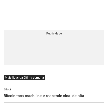
BTCBRL Cotação
por TradingVie
Mais lidas da última semana
Bitcoin
Bitcoin toca crash line e reacende sinal de alta