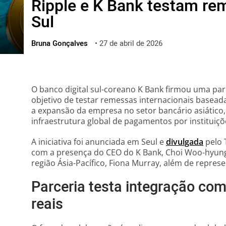
Ripple e K Bank testam re
ไทย
Sul
ქართული
polski
Bruna Gonçalves
•
27 de abril de 2026
vietnamese
O banco digital sul-coreano K Bank firmou uma par
objetivo de testar remessas internacionais basead
a expansão da empresa no setor bancário asiático,
infraestrutura global de pagamentos por instituiçõ
A iniciativa foi anunciada em Seul e
divulgada
pelo 
com a presença do CEO do K Bank, Choi Woo-hyung, 
região Ásia-Pacífico, Fiona Murray, além de repre
Parceria testa integração co
reais