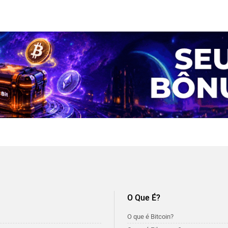
O Que É?
O que é Bitcoin?