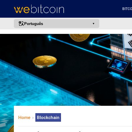
BITCO
Português
português (BR)
english
español
français
italiano
deutsch
日本語
中文
русский
Home
Blockchain
한국어
العربية