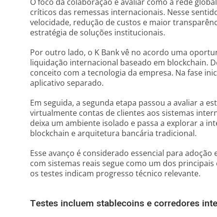
O foco da colaboração é avaliar como a rede globa
críticos das remessas internacionais. Nesse sentid
velocidade, redução de custos e maior transparênc
estratégia de soluções institucionais.
Por outro lado, o K Bank vê no acordo uma oportu
liquidação internacional baseado em blockchain. De
conceito com a tecnologia da empresa. Na fase ini
aplicativo separado.
Em seguida, a segunda etapa passou a avaliar a est
virtualmente contas de clientes aos sistemas inte
deixa um ambiente isolado e passa a explorar a int
blockchain e arquitetura bancária tradicional.
Esse avanço é considerado essencial para adoção e
com sistemas reais segue como um dos principais d
os testes indicam progresso técnico relevante.
Testes incluem stablecoins e corredores int