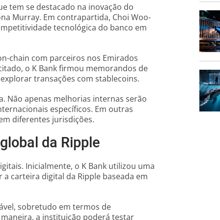
que tem se destacado na inovação do
Fiona Murray. Em contrapartida, Choi Woo-
ompetitividade tecnológica do banco em
s on-chain com parceiros nos Emirados
o citado, o K Bank firmou memorandos de
explorar transações com stablecoins.
a. Não apenas melhorias internas serão
nternacionais específicos. Em outras
 em diferentes jurisdições.
 global da Ripple
gitais. Inicialmente, o K Bank utilizou uma
 a carteira digital da Ripple baseada em
lável, sobretudo em termos de
aneira, a instituição poderá testar