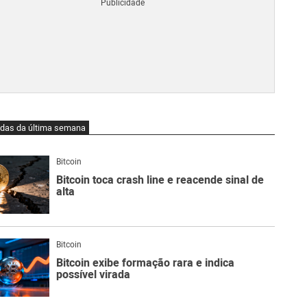
Blo
O
qu
é
Lig
Ne
do
Bit
O
idas da última semana
qu
são
Ato
Bitcoin
Sw
Bitcoin toca crash line e reacende sinal de
alta
Bitcoin
Bitcoin exibe formação rara e indica
possível virada