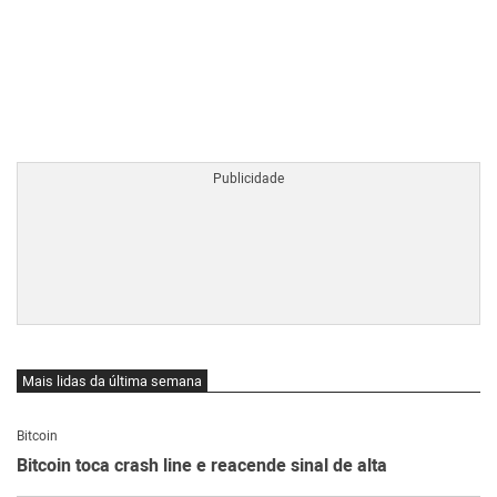
BTCBRL Cotação
por TradingVie
Mais lidas da última semana
Bitcoin
Bitcoin toca crash line e reacende sinal de alta