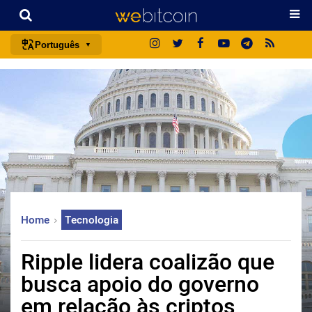
Português
português (BR)
english
español
français
italiano
deutsch
日本語
Home
Tecnologia
中文
русский
Ripple lidera coalizão que
한국어
busca apoio do governo
العربية
em relação às criptos
ไทย