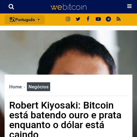
Português
português (BR)
english
español
français
italiano
deutsch
Home
Negócios
日本語
中文
Robert Kiyosaki: Bitcoin
русский
está batendo ouro e prata
한국어
enquanto o dólar está
العربية
caindo
ไทย