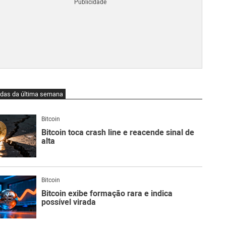
Blo
O
qu
é
Lig
Ne
do
Bit
O
idas da última semana
qu
são
Ato
Bitcoin
Sw
Bitcoin toca crash line e reacende sinal de
alta
Bitcoin
Bitcoin exibe formação rara e indica
possível virada