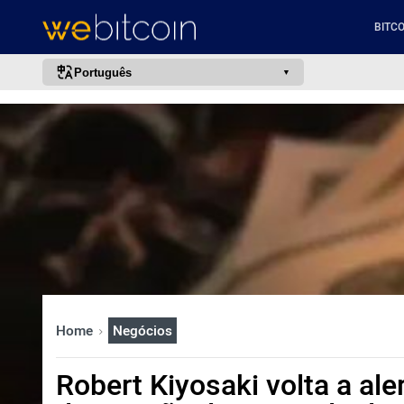
BITCO
Português
português (BR)
english
español
français
italiano
deutsch
日本語
中文
Home
Negócios
русский
한국어
Robert Kiyosaki volta a ale
العربية