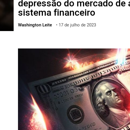
depressão do mercado de a
ไทย
sistema financeiro
ქართული
polski
Washington Leite
•
17 de julho de 2023
vietnamese