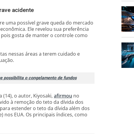
rave acidente
re uma possível grave queda do mercado
conômica. Ele revelou sua preferência
, pois gosta de manter o controle como
tas nessas áreas a terem cuidado e
tuação.
e possibilita o congelamento de fundos
 (14), o autor, Kiyosaki,
afirmou
no
vido à remoção do teto da dívida dos
para estender o teto da dívida além dos
te) nos EUA. Os principais índices, como