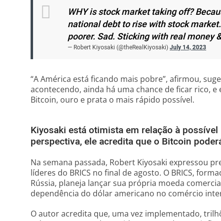
WHY is stock market taking off? Beca
national debt to rise with stock market
poorer. Sad. Sticking with real money & 
— Robert Kiyosaki (@theRealKiyosaki)
July 14, 2023
“A América está ficando mais pobre”, afirmou, sug
acontecendo, ainda há uma chance de ficar rico, e
Bitcoin, ouro e prata o mais rápido possível.
Kiyosaki está otimista em relação à possív
perspectiva, ele acredita que o Bitcoin pode
Na semana passada, Robert Kiyosaki expressou pr
líderes do BRICS no final de agosto. O BRICS, formado
Rússia, planeja lançar sua própria moeda comercia
dependência do dólar americano no comércio inter
O autor acredita que, uma vez implementado, trilhõ