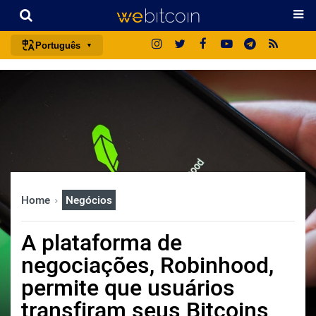
Português
português (BR)
english
español
français
italiano
deutsch
Home
Negócios
日本語
中文
A plataforma de
русский
negociações, Robinhood,
한국어
permite que usuários
العربية
transfiram seus Bitcoins
ไทย