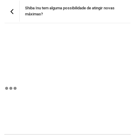
Shiba Inu tem alguma possibilidade de atingir novas
máximas?
BTCBRL Cotação
por TradingVie