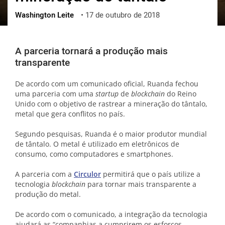
Washington Leite
•
17 de outubro de 2018
ქართული
polski
vietnamese
A parceria tornará a produção mais
transparente
De acordo com um comunicado oficial, Ruanda fechou
uma parceria com uma
startup
de
blockchain
do Reino
Unido com o objetivo de rastrear a mineração do tântalo,
metal que gera conflitos no país.
Segundo pesquisas, Ruanda é o maior produtor mundial
de tântalo. O metal é utilizado em eletrônicos de
consumo, como computadores e smartphones.
A parceria com a
Circulor
permitirá que o país utilize a
tecnologia
blockchain
para tornar mais transparente a
produção do metal.
De acordo com o comunicado, a integração da tecnologia
ajudará as “companhias a cumprirem os esforços