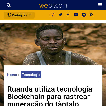
Português
português (BR)
english
español
français
italiano
deutsch
日本語
Home
Tecnologia
中文
русский
Ruanda utiliza tecnologia
한국어
Blockchain para rastrear
العربية
mineração do tântalo
ไทย