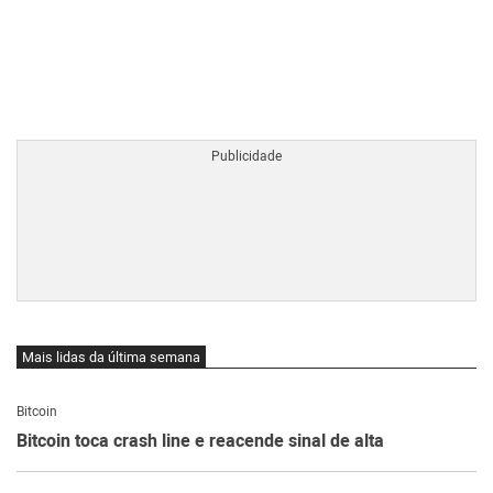
BTCBRL Cotação
por TradingVie
Mais lidas da última semana
Bitcoin
Bitcoin toca crash line e reacende sinal de alta