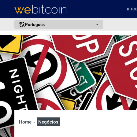
BITCO
Português
português (BR)
english
español
français
italiano
deutsch
日本語
中文
русский
Home
Negócios
한국어
العربية