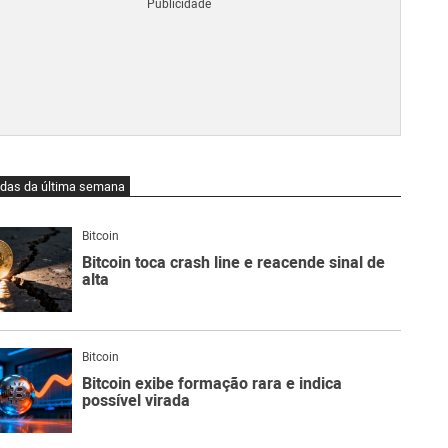
Blo
O
qu
é
Lig
Ne
do
Bit
O
idas da última semana
qu
são
Ato
Bitcoin
Sw
Bitcoin toca crash line e reacende sinal de
alta
Bitcoin
Bitcoin exibe formação rara e indica
possível virada