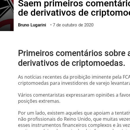
Saem primeiros comentário
ไทย
de derivativos de criptom
ქართული
polski
Bruno Lugarini
•
7 de outubro de 2020
vietnamese
Primeiros comentários sobre 
derivativos de criptomoedas.
As notícias recentes da proibição iminente pela FC
criptomoedas para investidores de varejo levanta
Vários comentaristas expressaram opiniões a favor
posições extremas.
Por um lado, existem aqueles que apoiam a tentati
não profissionais do Reino Unido, que muitas veze
esses instrumentos financeiros complexos e às ve