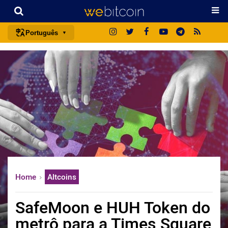
Português
português (BR)
english
español
français
italiano
deutsch
日本語
中文
Home
Altcoins
русский
한국어
SafeMoon e HUH Token do
العربية
metrô para a Times Square
ไทย