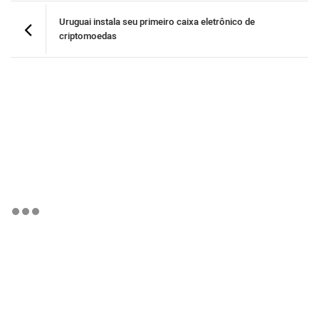
Uruguai instala seu primeiro caixa eletrônico de
criptomoedas
BTCBRL Cotação
por TradingVie