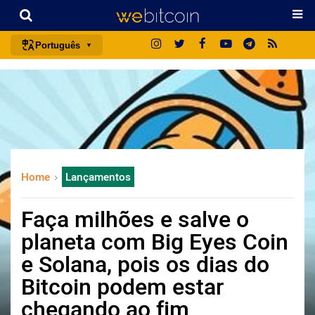
Português
português (BR)
english
español
français
italiano
Home
Lançamentos
deutsch
日本語
Faça milhões e salve o
中文
planeta com Big Eyes Coin
русский
e Solana, pois os dias do
한국어
Bitcoin podem estar
العربية
chegando ao fim
ไทย