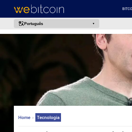
BITCO
Português
português (BR)
english
español
français
italiano
deutsch
日本語
中文
русский
Home
Tecnologia
한국어
العربية