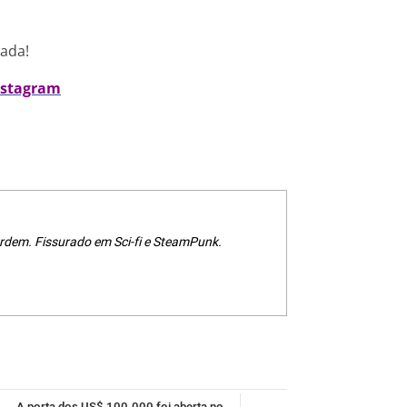
nada!
nstagram
rdem. Fissurado em Sci-fi e SteamPunk.