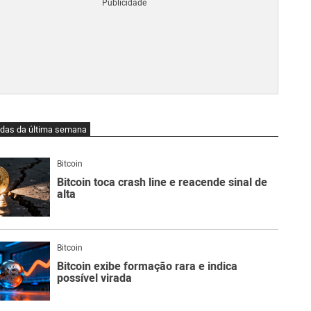
Blo
O
qu
é
Lig
Ne
do
Bit
O
idas da última semana
qu
são
Ato
Bitcoin
Sw
Bitcoin toca crash line e reacende sinal de
alta
Bitcoin
Bitcoin exibe formação rara e indica
possível virada