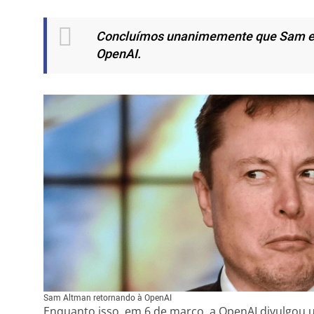
Concluímos unanimemente que Sam e Gr
OpenAI.
Sam Altman retornando à OpenAI
Enquanto isso, em 6 de março, a OpenAI divulgou 