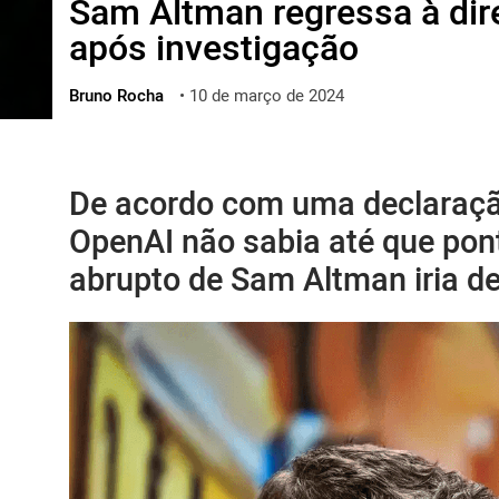
Sam Altman regressa à dir
ไทย
após investigação
ქართული
polski
Bruno Rocha
•
10 de março de 2024
vietnamese
De acordo com uma declaração
OpenAI não sabia até que pon
abrupto de Sam Altman iria de