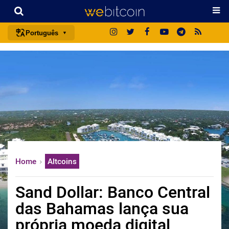
Português
português (BR)
english
español
français
italiano
deutsch
日本語
Home
Altcoins
中文
русский
Sand Dollar: Banco Central
한국어
das Bahamas lança sua
العربية
própria moeda digital
ไทย