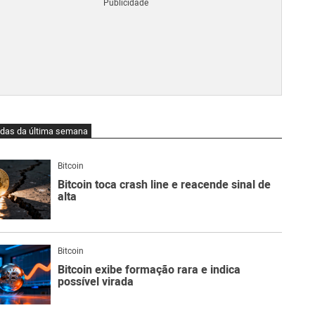
Blo
O
qu
é
Lig
Ne
do
Bit
O
idas da última semana
qu
são
Ato
Bitcoin
Sw
Bitcoin toca crash line e reacende sinal de
alta
Bitcoin
Bitcoin exibe formação rara e indica
possível virada