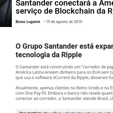
Santander conectará a Amé
ไทย
serviço de Blockchain da R
ქართული
polski
Bruno Lugarini
•
19 de agosto de 2019
vietnamese
O Grupo Santander está expa
tecnologia da Ripple
O Santander está construindo um “corredor de pa
América Latina enviem dinheiro para os EUA sem ta
que usa o software xCurrent da Ripple, disseram f
Atualmente, apenas clientes no Reino Unido e na
com One Pay FX. Embora o banco não revele quanto
conectar ao corredor, o Santander atende Brasil, U