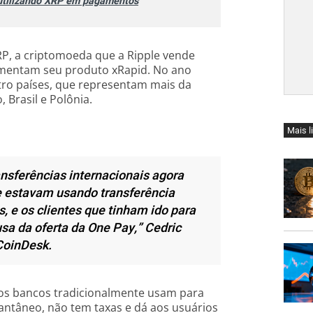
 utilizando XRP em pagamentos
P, a criptomoeda que a Ripple vende
limentam seu produto xRapid. No ano
tro países, que representam mais da
 Brasil e Polônia.
Mais l
nsferências internacionais agora
ue estavam usando transferência
, e os clientes que tinham ido para
sa da oferta da One Pay,” Cedric
CoinDesk.
os bancos tradicionalmente usam para
stantâneo, não tem taxas e dá aos usuários