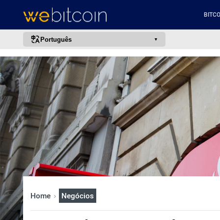
BITCO
Português
português (BR)
english
español
français
italiano
deutsch
日本語
中文
русский
Home
Negócios
한국어
العربية