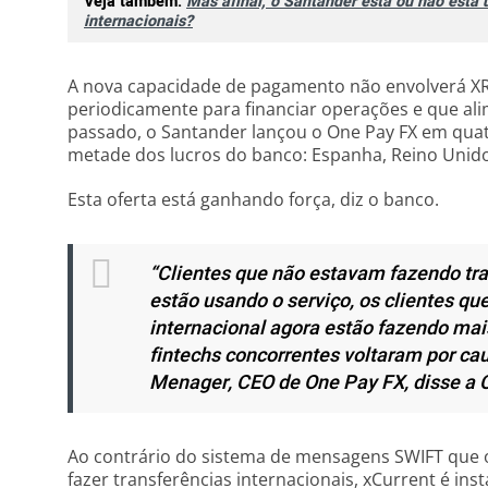
Veja também:
Mas afinal, o Santander está ou não está
internacionais?
A nova capacidade de pagamento não envolverá XR
periodicamente para financiar operações e que a
passado, o Santander lançou o One Pay FX em qua
metade dos lucros do banco: Espanha, Reino Unido,
Esta oferta está ganhando força, diz o banco.
“Clientes que não estavam fazendo tra
estão usando o serviço, os clientes q
internacional agora estão fazendo mais
fintechs concorrentes voltaram por cau
Menager, CEO de One Pay FX, disse a 
Ao contrário do sistema de mensagens SWIFT que 
fazer transferências internacionais, xCurrent é in