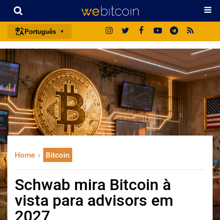
Português
português (BR)
english
español
français
italiano
deutsch
日本語
Home
Bitcoin
中文
русский
Schwab mira Bitcoin à
한국어
vista para advisors em
العربية
2027
ไทย