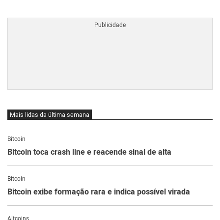
BTCBRL Cotação
por TradingVie
Mais lidas da última semana
Bitcoin
Bitcoin toca crash line e reacende sinal de alta
Bitcoin
Bitcoin exibe formação rara e indica possível virada
Altcoins