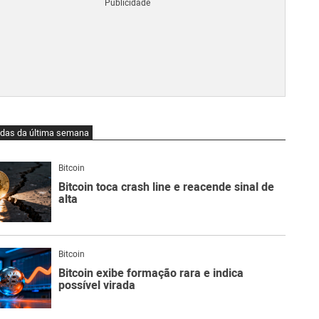
Blo
O
qu
é
Lig
Ne
do
Bit
O
idas da última semana
qu
são
Ato
Bitcoin
Sw
Bitcoin toca crash line e reacende sinal de
alta
Bitcoin
Bitcoin exibe formação rara e indica
possível virada