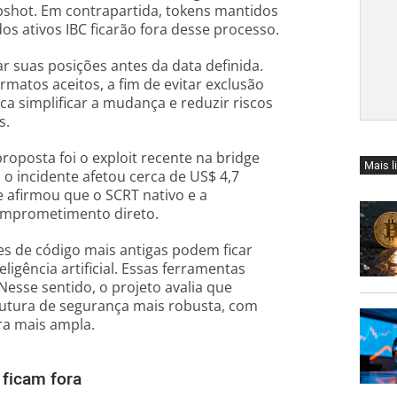
pshot. Em contrapartida, tokens mantidos
s ativos IBC ficarão fora desse processo.
ar suas posições antes da data definida.
rmatos aceitos, a fim de evitar exclusão
a simplificar a mudança e reduzir riscos
s.
proposta foi o exploit recente na bridge
Mais l
 o incidente afetou cerca de US$ 4,7
e afirmou que o SCRT nativo e a
comprometimento direto.
s de código mais antigas podem ficar
igência artificial. Essas ferramentas
esse sentido, o projeto avalia que
utura de segurança mais robusta, com
ra mais ampla.
 ficam fora