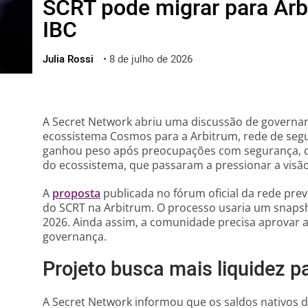
SCRT pode migrar para Arb
ไทย
IBC
ქართული
polski
Julia Rossi
•
8 de julho de 2026
vietnamese
A Secret Network abriu uma discussão de governan
ecossistema Cosmos para a Arbitrum, rede de se
ganhou peso após preocupações com segurança, qu
do ecossistema, que passaram a pressionar a visão
A
proposta
publicada no fórum oficial da rede pre
do SCRT na Arbitrum. O processo usaria um snaps
2026. Ainda assim, a comunidade precisa aprovar
governança.
Projeto busca mais liquidez p
A Secret Network informou que os saldos nativos d