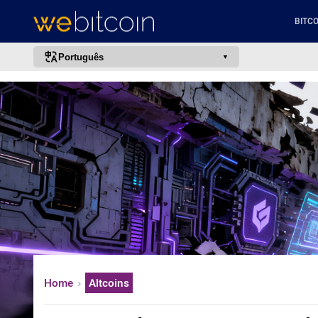
BITCO
Português
português (BR)
english
español
français
italiano
deutsch
日本語
中文
русский
Home
Altcoins
한국어
العربية