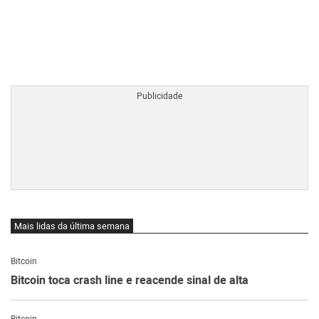
BTCBRL Cotação
por TradingVie
Mais lidas da última semana
Bitcoin
Bitcoin toca crash line e reacende sinal de alta