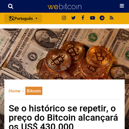
Português
português (BR)
english
español
français
italiano
deutsch
日本語
Home
Bitcoin
中文
русский
Se o histórico se repetir, o
한국어
preço do Bitcoin alcançará
العربية
os US$ 430.000
ไทย