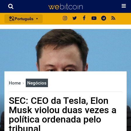
Português
português (BR)
english
español
français
italiano
deutsch
Home
Negócios
日本語
中文
SEC: CEO da Tesla, Elon
русский
Musk violou duas vezes a
한국어
política ordenada pelo
العربية
tribunal
ไทย