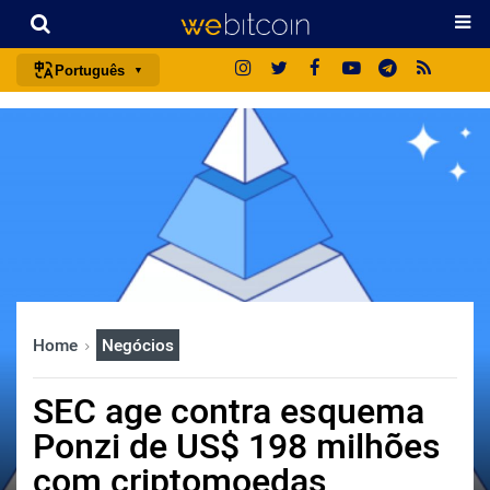
Português
português (BR)
english
español
français
italiano
deutsch
日本語
Home
Negócios
中文
русский
SEC age contra esquema
한국어
Ponzi de US$ 198 milhões
العربية
com criptomoedas
ไทย