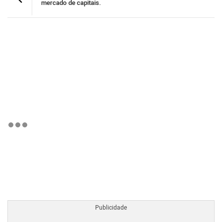
mercado de capitais.
BTCBRL Cotação
por TradingVie