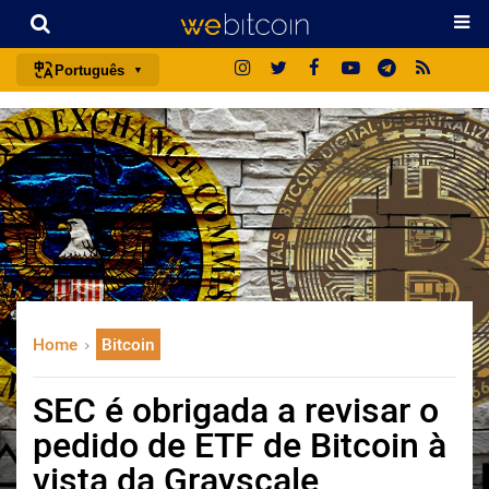
Português
português (BR)
english
español
français
italiano
deutsch
日本語
Home
Bitcoin
中文
русский
SEC é obrigada a revisar o
한국어
pedido de ETF de Bitcoin à
العربية
vista da Grayscale
ไทย