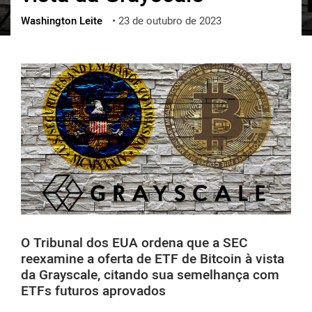
Washington Leite
•
23 de outubro de 2023
ქართული
polski
vietnamese
O Tribunal dos EUA ordena que a SEC
reexamine a oferta de ETF de Bitcoin à vista
da Grayscale, citando sua semelhança com
ETFs futuros aprovados