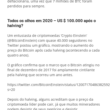
deflacionária, uma vez que 7 milhões de BTC foram
perdidos para sempre.
Todos os olhos em 2020 – US $ 100.000 após o
halving?
Um entusiasta de criptomoedas ‘Crypto Einstein’
(@BitcoinEinstein) com quase 40.000 seguidores no
Twitter postou um gráfico, mostrando o aumento do
preço do Bitcoin após cada halving (acontecendo a cada
quatro anos).
O gráfico confirma que o marco que o Bitcoin atingiu no
final de dezembro de 2017 foi amplamente cintilante
pela halving que ocorreu um ano antes.
https://twitter.com/BitcoinEinstein/status/1200717048638259
s=20
Depois do halving, alguns acreditam que o preço da
criptomoeda líder pode cair, já que muitos mineradores
podem desistir de seus negócios e desistir.