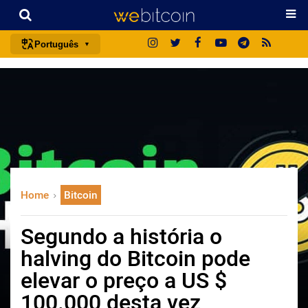
Português
português (BR)
english
español
français
italiano
deutsch
Home
Bitcoin
日本語
中文
Segundo a história o
русский
halving do Bitcoin pode
한국어
elevar o preço a US $
العربية
100.000 desta vez
ไทย