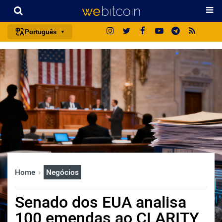
Português
português (BR)
english
español
français
italiano
deutsch
日本語
中文
Home
Negócios
русский
한국어
Senado dos EUA analisa
العربية
100 emendas ao CLARITY
ไทย