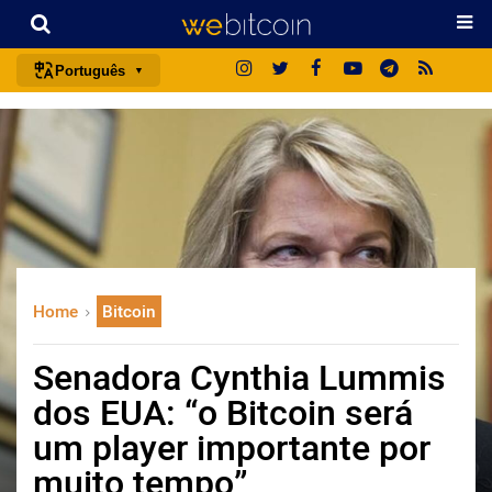
Português
português (BR)
english
español
français
italiano
deutsch
Home
Bitcoin
日本語
中文
Senadora Cynthia Lummis
русский
dos EUA: “o Bitcoin será
한국어
um player importante por
العربية
muito tempo”
ไทย