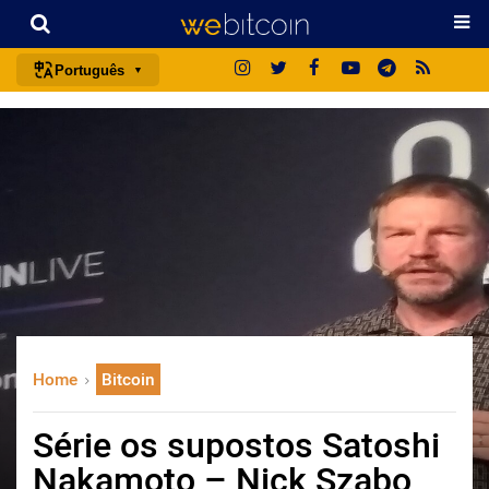
Português
português (BR)
english
español
français
italiano
deutsch
日本語
中文
Home
Bitcoin
русский
한국어
Série os supostos Satoshi
العربية
Nakamoto – Nick Szabo
ไทย