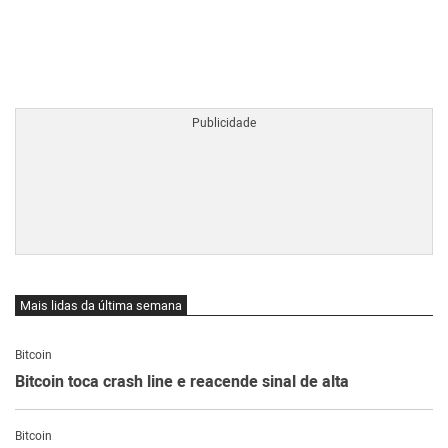
BTCBRL Cotação
por TradingVie
Mais lidas da última semana
Bitcoin
Bitcoin toca crash line e reacende sinal de alta
Bitcoin