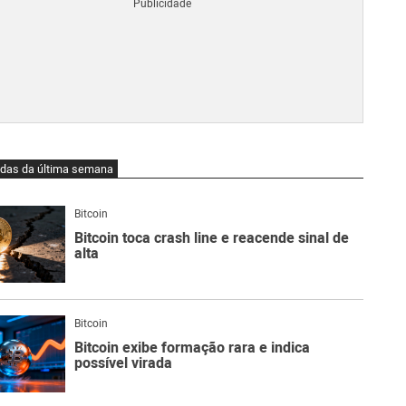
Blo
O
qu
é
Lig
Ne
do
Bit
O
idas da última semana
qu
são
Ato
Bitcoin
Sw
Bitcoin toca crash line e reacende sinal de
alta
Bitcoin
Bitcoin exibe formação rara e indica
possível virada