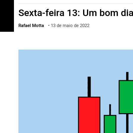
ไทย
Sexta-feira 13: Um bom dia
ქართული
polski
Rafael Motta
•
13 de maio de 2022
vietnamese