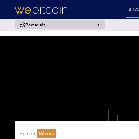
BITCO
Português
português (BR)
english
español
français
italiano
deutsch
日本語
中文
русский
한국어
Home
Bitcoin
العربية