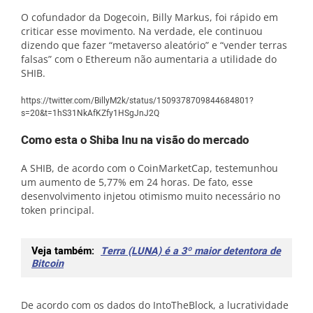
O cofundador da Dogecoin, Billy Markus, foi rápido em
criticar esse movimento. Na verdade, ele continuou
dizendo que fazer “metaverso aleatório” e “vender terras
falsas” com o Ethereum não aumentaria a utilidade do
SHIB.
https://twitter.com/BillyM2k/status/1509378709844684801?
s=20&t=1hS31NkAfKZfy1HSgJnJ2Q
Como esta o Shiba Inu na visão do mercado
A SHIB, de acordo com o CoinMarketCap, testemunhou
um aumento de 5,77% em 24 horas. De fato, esse
desenvolvimento injetou otimismo muito necessário no
token principal.
Veja também:
Terra (LUNA) é a 3º maior detentora de
Bitcoin
De acordo com os dados do IntoTheBlock, a lucratividade