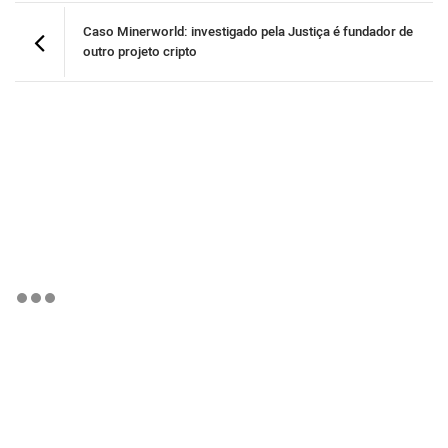
Caso Minerworld: investigado pela Justiça é fundador de
outro projeto cripto
BTCBRL Cotação
por TradingVie