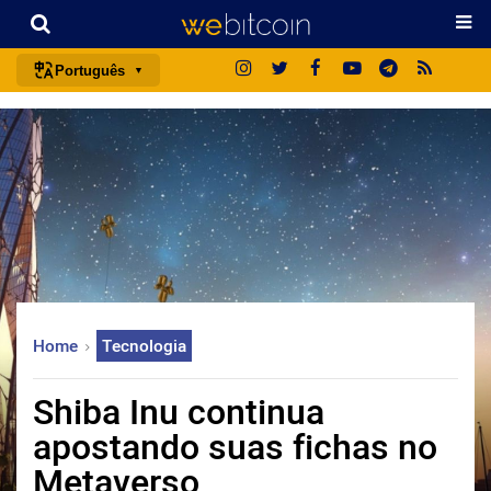
Português
português (BR)
english
español
français
italiano
deutsch
日本語
Home
Tecnologia
中文
русский
Shiba Inu continua
한국어
apostando suas fichas no
العربية
Metaverso
ไทย