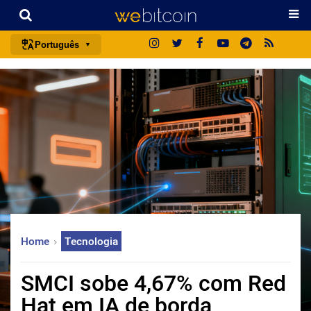
Português
português (BR)
english
español
français
italiano
deutsch
日本語
中文
Home
Tecnologia
русский
한국어
SMCI sobe 4,67% com Red
العربية
Hat em IA de borda
ไทย