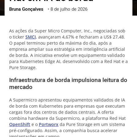
Bruna Gonçalves
•
8 de julho de 2026
ქართული
polski
vietnamese
As ações da Super Micro Computer, Inc., negociadas sob
o ticker
SMCI
, avançaram 4,67% e fecharam a US$ 27,48.
O papel terminou perto da máxima do dia, após a
empresa ampliar sua estratégia em inteligência artificial
de borda. A iniciativa envolve um equipamento validado
para Kubernetes Edge AI, desenvolvido com a Red Hat e a
Pure Storage.
Infraestrutura de borda impulsiona leitura do
mercado
A Supermicro apresentou equipamentos validados de IA
de borda com Kubernetes para empresas que executam
cargas fora dos centros de dados centrais. A oferta
combina hardware da Supermicro, a plataforma Red Hat
OpenShift
e o
Portworx
da Pure Storage em um sistema
pré-configurado. Assim, a companhia busca acelerar
implantações em campo.