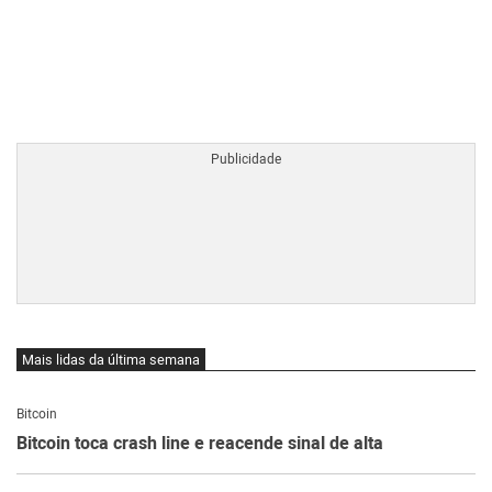
BTCBRL Cotação
por TradingVie
Mais lidas da última semana
Bitcoin
Bitcoin toca crash line e reacende sinal de alta