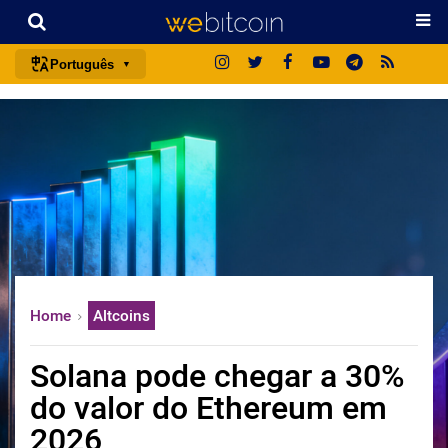
Português
português (BR)
english
español
français
italiano
deutsch
日本語
Home
Altcoins
中文
русский
Solana pode chegar a 30%
한국어
do valor do Ethereum em
العربية
2026
ไทย