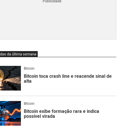
Blo
O
qu
é
Lig
Ne
do
Bit
O
idas da última semana
qu
são
Ato
Bitcoin
Sw
Bitcoin toca crash line e reacende sinal de
alta
Bitcoin
Bitcoin exibe formação rara e indica
possível virada