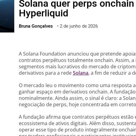
Solana quer perps onchain
ไทย
Hyperliquid
ქართული
polski
Bruna Gonçalves
•
2 de junho de 2026
vietnamese
A Solana Foundation anunciou que pretende apoia
contratos perpétuos totalmente onchain. Assim, a i
segmentos mais lucrativos do mercado de criptomo
derivativos para a rede
Solana
, a fim de reduzir a
O mercado leu o movimento como uma resposta ao
ganhar espaço em derivativos onchain. A fundação
nominalmente. Ainda assim, o sinal é claro: a Sola
negociação de perps, hoje concentrada em corretor
A fundação afirma que contratos perpétuos estão en
ecossistema de ativos digitais. Além disso, sustent
operar esse tipo de produto integralmente onchai