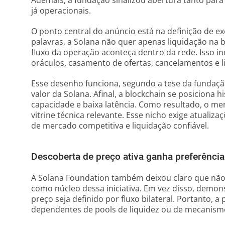
Ademais, a fundação sinalizou abertura tanto para 
já operacionais.
O ponto central do anúncio está na definição de 
palavras, a Solana não quer apenas liquidação na 
fluxo da operação aconteça dentro da rede. Isso in
oráculos, casamento de ofertas, cancelamentos e li
Esse desenho funciona, segundo a tese da fundaçã
valor da Solana. Afinal, a blockchain se posiciona
capacidade e baixa latência. Como resultado, o m
vitrine técnica relevante. Esse nicho exige atualiz
de mercado competitiva e liquidação confiável.
Descoberta de preço ativa ganha preferência
A Solana Foundation também deixou claro que nã
como núcleo dessa iniciativa. Em vez disso, demon
preço seja definido por fluxo bilateral. Portanto, 
dependentes de pools de liquidez ou de mecanis