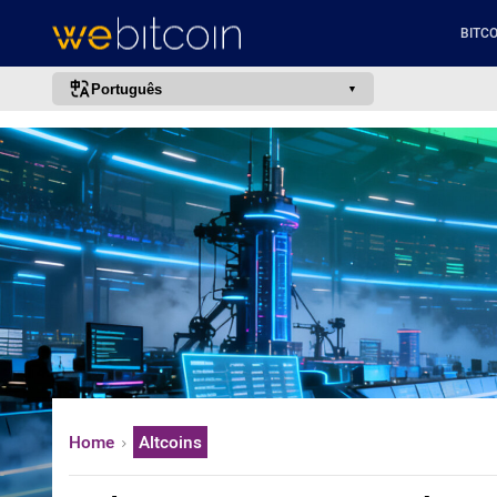
BITCO
Português
português (BR)
english
español
français
italiano
deutsch
日本語
中文
русский
Home
Altcoins
한국어
العربية