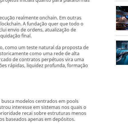
projetos iniciais quanto para plataformas
execução realmente onchain. Em outras
blockchain. A fundação quer que todo o
clui envio de ordens, atualização de
quidação final.
o, como um teste natural da proposta de
 historicamente como uma rede de alta
ercado de contratos perpétuos vira uma
ações rápidas, liquidez profunda, formação
o busca modelos centrados em pools
strou interesse em sistemas nos quais o
a prioridade recai sobre estruturas menos
mos baseados apenas em depósitos.