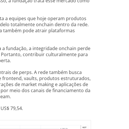
sso, a fundação trata esse mercado como
rta a equipes que hoje operam produtos
delo totalmente onchain dentro da rede.
 Ela também pode atrair plataformas
a a fundação, a integridade onchain perde
Portanto, contribuir culturalmente para
erta.
ntrais de perps. A rede também busca
frontend, vaults, produtos estruturados,
rações de market making e aplicações de
ts por meio dos canais de financiamento da
team.
US$ 79,54.