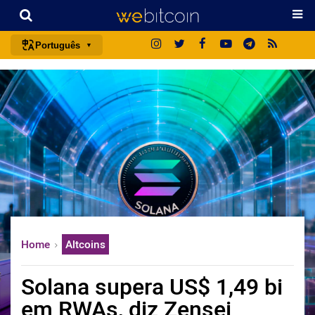
Português
português (BR)
english
español
français
italiano
deutsch
日本語
中文
Home
Altcoins
русский
한국어
Solana supera US$ 1,49 bi
العربية
em RWAs, diz Zensei
ไทย